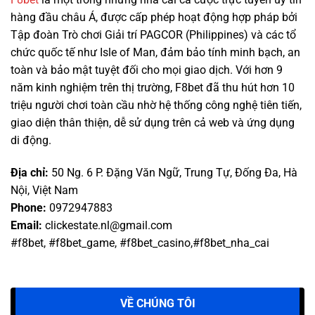
hàng đầu châu Á, được cấp phép hoạt động hợp pháp bởi
Tập đoàn Trò chơi Giải trí PAGCOR (Philippines) và các tổ
chức quốc tế như Isle of Man, đảm bảo tính minh bạch, an
toàn và bảo mật tuyệt đối cho mọi giao dịch. Với hơn 9
năm kinh nghiệm trên thị trường, F8bet đã thu hút hơn 10
triệu người chơi toàn cầu nhờ hệ thống công nghệ tiên tiến,
giao diện thân thiện, dễ sử dụng trên cả web và ứng dụng
di động.
Địa chỉ:
50 Ng. 6 P. Đặng Văn Ngữ, Trung Tự, Đống Đa, Hà
Nội, Việt Nam
Phone:
0972947883
Email:
clickestate.nl@gmail.com
#f8bet, #f8bet_game, #f8bet_casino,#f8bet_nha_cai
VỀ CHÚNG TÔI