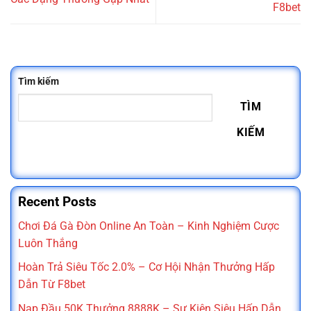
F8bet
Tìm kiếm
TÌM
KIẾM
Recent Posts
Chơi Đá Gà Đòn Online An Toàn – Kinh Nghiệm Cược
Luôn Thắng
Hoàn Trả Siêu Tốc 2.0% – Cơ Hội Nhận Thưởng Hấp
Dẫn Từ F8bet
Nạp Đầu 50K Thưởng 8888K – Sự Kiện Siêu Hấp Dẫn