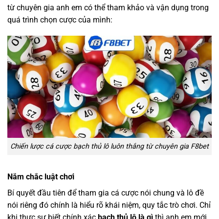
từ chuyên gia anh em có thể tham khảo và vận dụng trong
quá trình chọn cược của mình:
Chiến lược cá cược bạch thủ lô luôn thắng từ chuyên gia F8bet
Nắm chắc luật chơi
Bí quyết đầu tiên để tham gia cá cược nói chung và lô đề
nói riêng đó chính là hiểu rõ khái niệm, quy tắc trò chơi. Chỉ
khi thực sự biết chính xác
bạch thủ lô là gì
thì anh em mới