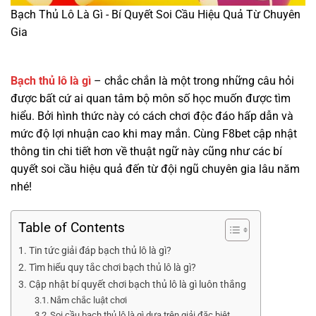
Bạch Thủ Lô Là Gì - Bí Quyết Soi Cầu Hiệu Quả Từ Chuyên
Gia
Bạch thủ lô là gì
– chắc chắn là một trong những câu hỏi
được bất cứ ai quan tâm bộ môn số học muốn được tìm
hiểu. Bởi hình thức này có cách chơi độc đáo hấp dẫn và
mức độ lợi nhuận cao khi may mắn. Cùng F8bet cập nhật
thông tin chi tiết hơn về thuật ngữ này cũng như các bí
quyết soi cầu hiệu quả đến từ đội ngũ chuyên gia lâu năm
nhé!
Table of Contents
Tin tức giải đáp bạch thủ lô là gì?
Tìm hiểu quy tắc chơi bạch thủ lô là gì?
Cập nhật bí quyết chơi bạch thủ lô là gì luôn thắng
Nắm chắc luật chơi
Soi cầu bạch thủ lô là gì dựa trên giải đặc biệt