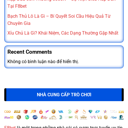
Tại F8bet
Bạch Thủ Lô Là Gì – Bí Quyết Soi Cầu Hiệu Quả Từ
Chuyên Gia
Xỉu Chủ Là Gì? Khái Niệm, Các Dạng Thường Gặp Nhất
Recent Comments
Không có bình luận nào để hiển thị.
NHÀ CUNG CẤP TRÒ CHƠI
F8bet
là một trong những nhà cái cá cược trực tuyến uy tín