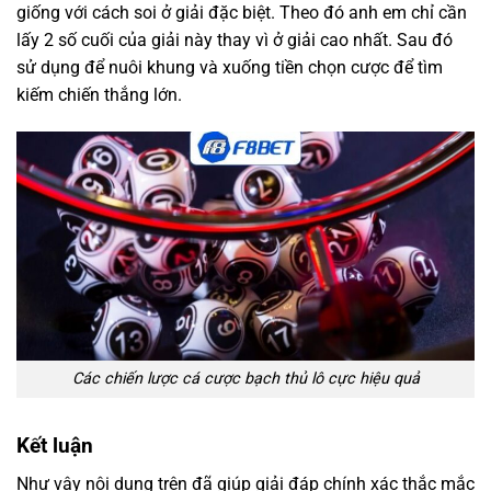
giống với cách soi ở giải đặc biệt. Theo đó anh em chỉ cần
lấy 2 số cuối của giải này thay vì ở giải cao nhất. Sau đó
sử dụng để nuôi khung và xuống tiền chọn cược để tìm
kiếm chiến thắng lớn.
Các chiến lược cá cược bạch thủ lô cực hiệu quả
Kết luận
Như vậy nội dung trên đã giúp giải đáp chính xác thắc mắc