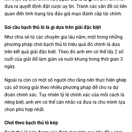
đưa ra quyết định đặt cược uy tín. Tránh các vấn đề có liên
quan đến tình trạng lừa đảo giả mạo đánh cắp tài chính.
Soi cầu bạch thủ lô là gì dựa trên giải đặc biệt
Như chia sẻ từ các chuyên gia lâu năm, một trong những
phương pháp chơi bạch thủ lô hiệu quả đó chính là dựa
trên kết quả giải đặc biệt. Theo đó anh em có thể lấy 2 số
cuối của giải để làm giàn và nuôi khung trong thời gian 3
ngày.
Ngoài ra còn có một số người cho rằng nên thực hiện ghép
các số trong giải theo nhiều phương pháp để cho ra dự
đoán chính xác. Tuy nhiên tỷ lệ chính xác của mỗi cách là
riêng biệt, anh em có thể cân nhắc và đưa ra cho mình lựa
chọn phù hợp nhất.
Chơi theo bạch thủ lô kép